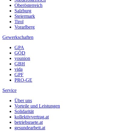
Oberösterreich
Salzburg
Steiermark
Tirol
Vorarlberg
Gewerkschaften
GPA
GÖD
younion
GBH
vida
GPF
PRO-GE
Service
Über uns
Vorteile und Leistungen
Solidarität
kollektivvertrag.at
betriebsraete.at
gesundearbeit.at