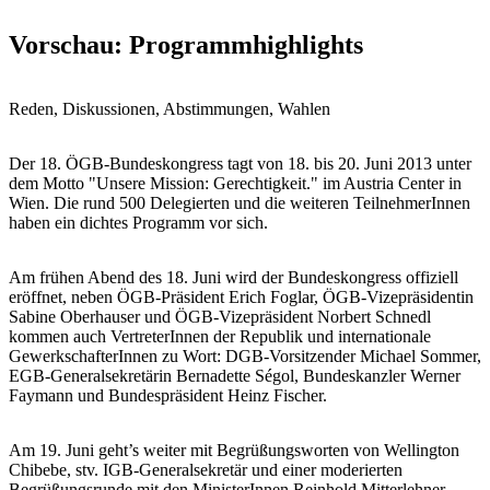
Vorschau: Programmhighlights
Reden, Diskussionen, Abstimmungen, Wahlen
Der 18. ÖGB-Bundeskongress tagt von 18. bis 20. Juni 2013 unter
dem Motto "Unsere Mission: Gerechtigkeit." im Austria Center in
Wien. Die rund 500 Delegierten und die weiteren TeilnehmerInnen
haben ein dichtes Programm vor sich.
Am frühen Abend des 18. Juni wird der Bundeskongress offiziell
eröffnet, neben ÖGB-Präsident Erich Foglar, ÖGB-Vizepräsidentin
Sabine Oberhauser und ÖGB-Vizepräsident Norbert Schnedl
kommen auch VertreterInnen der Republik und internationale
GewerkschafterInnen zu Wort: DGB-Vorsitzender Michael Sommer,
EGB-Generalsekretärin Bernadette Ségol, Bundeskanzler Werner
Faymann und Bundespräsident Heinz Fischer.
Am 19. Juni geht’s weiter mit Begrüßungsworten von Wellington
Chibebe, stv. IGB-Generalsekretär und einer moderierten
Begrüßungsrunde mit den MinisterInnen Reinhold Mitterlehner,