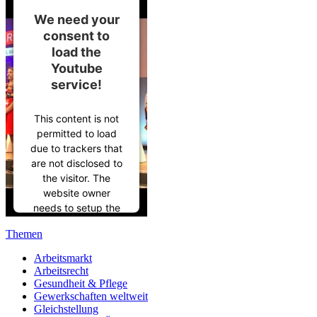
We need your
consent to
load the
Youtube
service!
This content is not
permitted to load
due to trackers that
are not disclosed to
the visitor. The
website owner
needs to setup the
site with their CMP
Themen
to add this content
to the list of
Arbeitsmarkt
technologies used.
Arbeitsrecht
Gesundheit & Pflege
Powered by
Gewerkschaften weltweit
Usercentrics
Gleichstellung