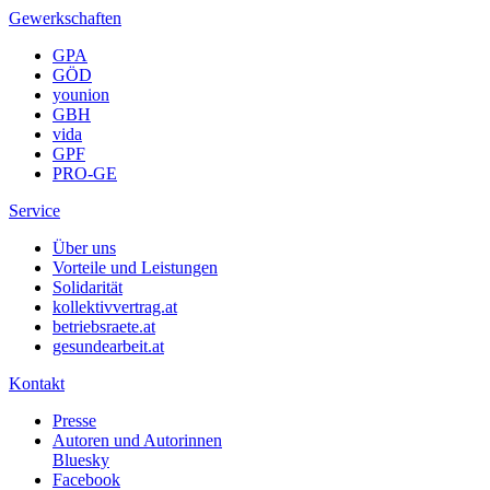
Gewerkschaften
GPA
GÖD
younion
GBH
vida
GPF
PRO-GE
Service
Über uns
Vorteile und Leistungen
Solidarität
kollektivvertrag.at
betriebsraete.at
gesundearbeit.at
Kontakt
Presse
Autoren und Autorinnen
Bluesky
Facebook