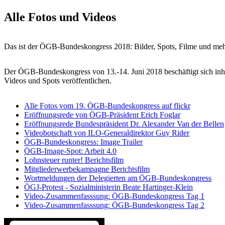
Alle Fotos und Videos
Das ist der ÖGB-Bundeskongress 2018: Bilder, Spots, Filme und meh
Der ÖGB-Bundeskongress von 13.-14. Juni 2018 beschäftigt sich inhal
Videos und Spots veröffentlichen.
Alle Fotos vom 19. ÖGB-Bundeskongress auf flickr
Eröffnungsrede von ÖGB-Präsident Erich Foglar
Eröffnungsrede Bundespräsident Dr. Alexander Van der Bellen
Videobotschaft von ILO-Generaldirektor Guy Rider
ÖGB-Bundeskongress: Image Trailer
ÖGB-Image-Spot: Arbeit 4.0
Lohnsteuer runter! Berichtsfilm
Mitgliederwerbekampagne Berichtsfilm
Wortmeldungen der Delegierten am ÖGB-Bundeskongress
ÖGJ-Protest - Sozialministerin Beate Hartinger-Klein
Video-Zusammenfasssung: ÖGB-Bundeskongress Tag 1
Video-Zusammenfasssung: ÖGB-Bundeskongress Tag 2