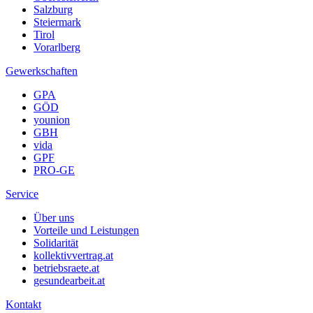
Salzburg
Steiermark
Tirol
Vorarlberg
Gewerkschaften
GPA
GÖD
younion
GBH
vida
GPF
PRO-GE
Service
Über uns
Vorteile und Leistungen
Solidarität
kollektivvertrag.at
betriebsraete.at
gesundearbeit.at
Kontakt