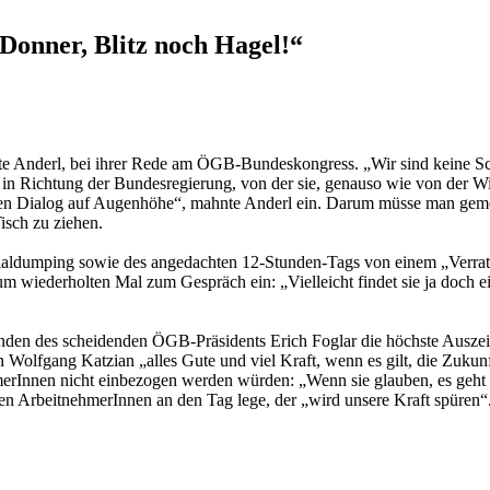
onner, Blitz noch Hagel!“
te Anderl, bei ihrer Rede am ÖGB-Bundeskongress. „Wir sind keine Sch
 in Richtung der Bundesregierung, von der sie, genauso wie von der W
einen Dialog auf Augenhöhe“, mahnte Anderl ein. Darum müsse man gem
isch zu ziehen.
ialdumping sowie des angedachten 12-Stunden-Tags von einem „Verra
m wiederholten Mal zum Gespräch ein: „Vielleicht findet sie ja doch ei
Händen des scheidenden ÖGB-Präsidents Erich Foglar die höchste Aus
lfgang Katzian „alles Gute und viel Kraft, wenn es gilt, die Zukunft 
erInnen nicht einbezogen werden würden: „Wenn sie glauben, es geht 
en ArbeitnehmerInnen an den Tag lege, der „wird unsere Kraft spüren“