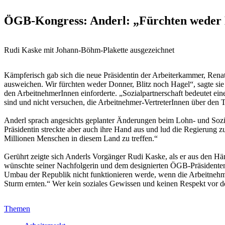
ÖGB-Kongress: Anderl: „Fürchten weder D
Rudi Kaske mit Johann-Böhm-Plakette ausgezeichnet
Kämpferisch gab sich die neue Präsidentin der Arbeiterkammer, Rena
ausweichen. Wir fürchten weder Donner, Blitz noch Hagel“, sagte sie
den ArbeitnehmerInnen einforderte. „Sozialpartnerschaft bedeutet 
sind und nicht versuchen, die Arbeitnehmer-VertreterInnen über den T
Anderl sprach angesichts geplanter Änderungen beim Lohn- und Soz
Präsidentin streckte aber auch ihre Hand aus und lud die Regierung zu
Millionen Menschen in diesem Land zu treffen.“
Gerührt zeigte sich Anderls Vorgänger Rudi Kaske, als er aus den 
wünschte seiner Nachfolgerin und dem designierten ÖGB-Präsidenten Wo
Umbau der Republik nicht funktionieren werde, wenn die Arbeitnehm
Sturm ernten.“ Wer kein soziales Gewissen und keinen Respekt vor d
Themen