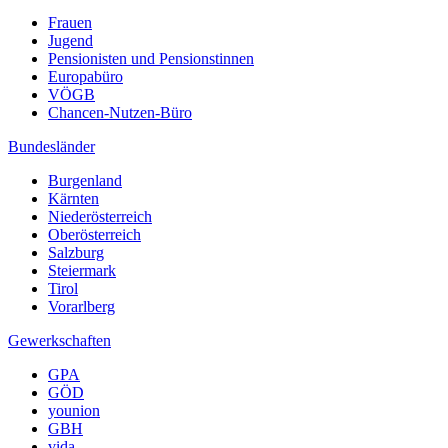
Frauen
Jugend
Pensionisten und Pensionstinnen
Europabüro
VÖGB
Chancen-Nutzen-Büro
Bundesländer
Burgenland
Kärnten
Niederösterreich
Oberösterreich
Salzburg
Steiermark
Tirol
Vorarlberg
Gewerkschaften
GPA
GÖD
younion
GBH
vida