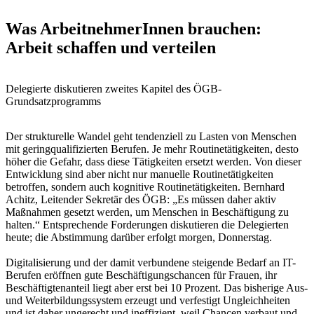
Was ArbeitnehmerInnen brauchen:
Arbeit schaffen und verteilen
Delegierte diskutieren zweites Kapitel des ÖGB-
Grundsatzprogramms
Der strukturelle Wandel geht tendenziell zu Lasten von Menschen
mit geringqualifizierten Berufen. Je mehr Routinetätigkeiten, desto
höher die Gefahr, dass diese Tätigkeiten ersetzt werden. Von dieser
Entwicklung sind aber nicht nur manuelle Routinetätigkeiten
betroffen, sondern auch kognitive Routinetätigkeiten. Bernhard
Achitz, Leitender Sekretär des ÖGB: „Es müssen daher aktiv
Maßnahmen gesetzt werden, um Menschen in Beschäftigung zu
halten.“ Entsprechende Forderungen diskutieren die Delegierten
heute; die Abstimmung darüber erfolgt morgen, Donnerstag.
Digitalisierung und der damit verbundene steigende Bedarf an IT-
Berufen eröffnen gute Beschäftigungschancen für Frauen, ihr
Beschäftigtenanteil liegt aber erst bei 10 Prozent. Das bisherige Aus-
und Weiterbildungssystem erzeugt und verfestigt Ungleichheiten
und ist daher ungerecht und ineffizient, weil Chancen verbaut und