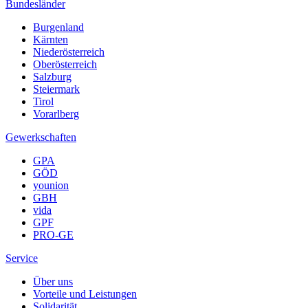
Bundesländer
Burgenland
Kärnten
Niederösterreich
Oberösterreich
Salzburg
Steiermark
Tirol
Vorarlberg
Gewerkschaften
GPA
GÖD
younion
GBH
vida
GPF
PRO-GE
Service
Über uns
Vorteile und Leistungen
Solidarität