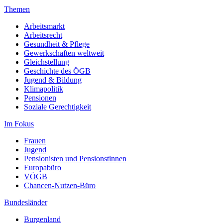
site with their CMP
Themen
to add this content
to the list of
Arbeitsmarkt
technologies used.
Arbeitsrecht
Gesundheit & Pflege
Powered by
Gewerkschaften weltweit
Usercentrics
Gleichstellung
Consent
Geschichte des ÖGB
Jugend & Bildung
Management
Klimapolitik
Platform
Pensionen
Soziale Gerechtigkeit
Im Fokus
Frauen
Jugend
Pensionisten und Pensionstinnen
Europabüro
VÖGB
Chancen-Nutzen-Büro
Bundesländer
Burgenland