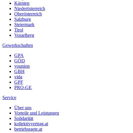
Kärnten
Niederösterreich
Oberösterreich
Salzburg
Steiermark
Tirol
Vorarlberg
Gewerkschaften
GPA
GÖD
younion
GBH
vida
GPF
PRO-GE
Service
Über uns
Vorteile und Leistungen
Solidarität
kollektivvertrag.at
betriebsraete.at