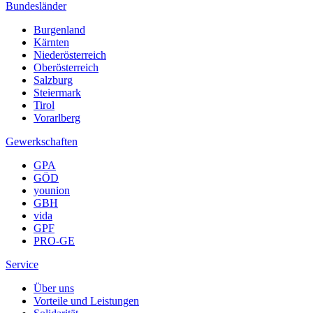
Bundesländer
Burgenland
Kärnten
Niederösterreich
Oberösterreich
Salzburg
Steiermark
Tirol
Vorarlberg
Gewerkschaften
GPA
GÖD
younion
GBH
vida
GPF
PRO-GE
Service
Über uns
Vorteile und Leistungen