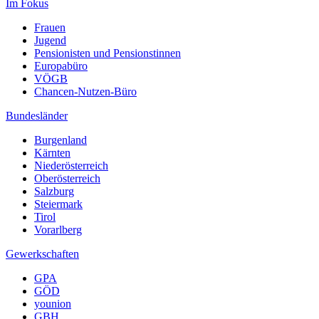
Im Fokus
Frauen
Jugend
Pensionisten und Pensionstinnen
Europabüro
VÖGB
Chancen-Nutzen-Büro
Bundesländer
Burgenland
Kärnten
Niederösterreich
Oberösterreich
Salzburg
Steiermark
Tirol
Vorarlberg
Gewerkschaften
GPA
GÖD
younion
GBH