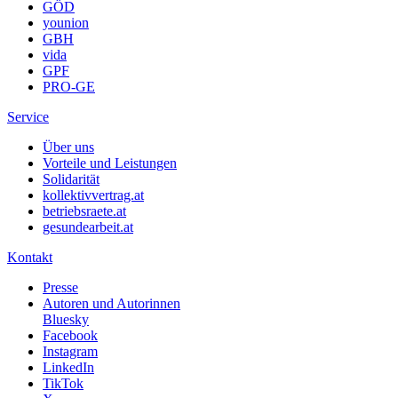
GÖD
younion
GBH
vida
GPF
PRO-GE
Service
Über uns
Vorteile und Leistungen
Solidarität
kollektivvertrag.at
betriebsraete.at
gesundearbeit.at
Kontakt
Presse
Autoren und Autorinnen
Bluesky
Facebook
Instagram
LinkedIn
TikTok