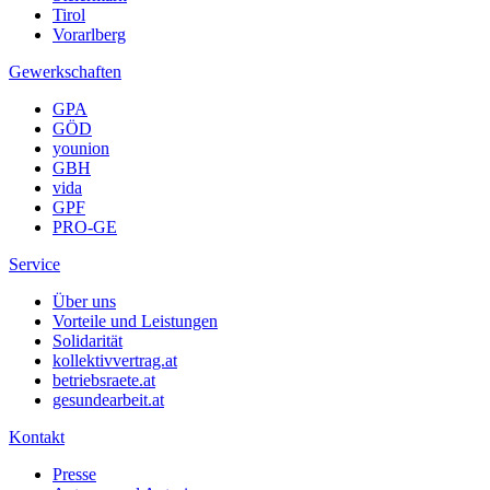
Tirol
Vorarlberg
Gewerkschaften
GPA
GÖD
younion
GBH
vida
GPF
PRO-GE
Service
Über uns
Vorteile und Leistungen
Solidarität
kollektivvertrag.at
betriebsraete.at
gesundearbeit.at
Kontakt
Presse