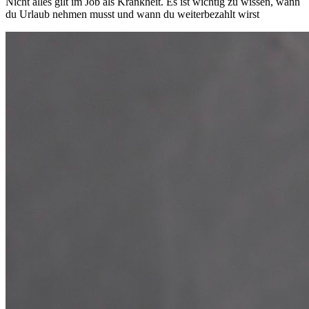
Nicht alles gilt im Job als Krankheit. Es ist wichtig zu wissen, wann
du Urlaub nehmen musst und wann du weiterbezahlt wirst