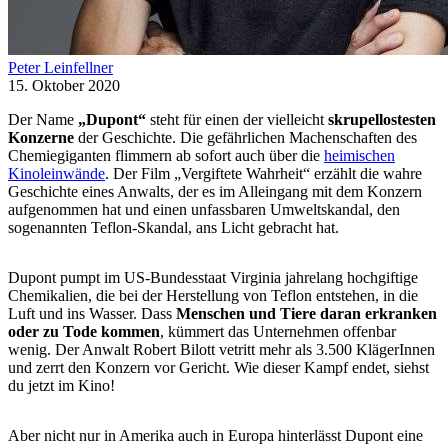
Peter Leinfellner
15. Oktober 2020
Der Name
„Dupont“
steht für einen der vielleicht
skrupellostesten
Konzerne
der Geschichte. Die gefährlichen Machenschaften des
Chemiegiganten flimmern ab sofort auch über die
heimischen
Kinoleinwände
. Der Film „Vergiftete Wahrheit“ erzählt die wahre
Geschichte eines Anwalts, der es im Alleingang mit dem Konzern
aufgenommen hat und einen unfassbaren Umweltskandal, den
sogenannten Teflon-Skandal, ans Licht gebracht hat.
Dupont pumpt im US-Bundesstaat Virginia jahrelang hochgiftige
Chemikalien, die bei der Herstellung von Teflon entstehen, in die
Luft und ins Wasser. Dass
Menschen und Tiere daran erkranken
oder zu Tode kommen
, kümmert das Unternehmen offenbar
wenig. Der Anwalt Robert Bilott vetritt mehr als 3.500 KlägerInnen
und zerrt den Konzern vor Gericht. Wie dieser Kampf endet, siehst
du jetzt im Kino!
Aber nicht nur in Amerika auch in Europa hinterlässt Dupont eine