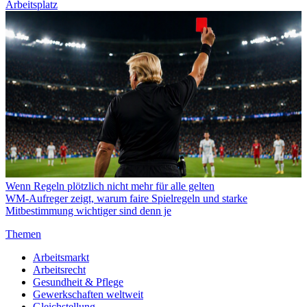
Arbeitsplatz
Wenn Regeln plötzlich nicht mehr für alle gelten
WM-Aufreger zeigt, warum faire Spielregeln und starke
Mitbestimmung wichtiger sind denn je
Themen
Arbeitsmarkt
Arbeitsrecht
Gesundheit & Pflege
Gewerkschaften weltweit
Gleichstellung