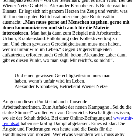
Schauplatzwechsel – von der Steiermark geht es nach Wien. Bei der
Wiener Netze GmbH ist Alexander Kronabeter als Betriebsrat im
Einsatz. Er legt sich mit ganzem Herzen ins Zeug und verrät, was
für ihn einen guten Betriebsrat oder eine gute Betriebsrätin
ausmacht:
„Man muss gerne auf Menschen zugehen, gerne mit
ihnen kommunizieren und sich auch für die Materie
interessieren.
Man hat ja dann zum Beispiel mit Arbeitsrecht,
Urlaub, Krankenstand-Entlohnung oder Kollektivvertrag zu
tun. Und einen gewissen Gerechtigkeitssinn muss man haben,
wenn’s unfair wird im Leben.“ Gegen Ungerechtigkeiten
aufzutreten, erfordert auch Geduld, betont Alexander, „aber dann
gibt es diesen Punkt, wo man sagt: Mir reicht’s, so nicht!“.
Und einen gewissen Gerechtigkeitssinn muss man
haben, wenn’s unfair wird im Leben.
Alexander Kronabeter, Betriebsrat Wiener Netze
An genau diesem Punkt sind auch Tausende
ArbeitnehmerInnen. Zum Auftakt der neuen Kampagne „Sei du die
starke Stimme!“ wollten wir von Österreichs Beschäftigten wissen,
wo sie der Schuh drückt. Bei einer Online-Befragung auf
www.mir-
reichts.at
haben sie kräftig Dampf abgelassen. Eines ist klar: Die
Ängste und Forderungen von heute sind die Basis für die
Handlungen von morgen. Wer etwas verändern will, muss aktiv