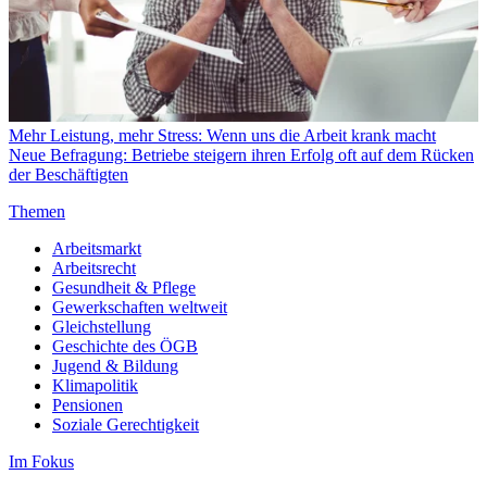
Mehr Leistung, mehr Stress: Wenn uns die Arbeit krank macht
Neue Befragung: Betriebe steigern ihren Erfolg oft auf dem Rücken
der Beschäftigten
Themen
Arbeitsmarkt
Arbeitsrecht
Gesundheit & Pflege
Gewerkschaften weltweit
Gleichstellung
Geschichte des ÖGB
Jugend & Bildung
Klimapolitik
Pensionen
Soziale Gerechtigkeit
Im Fokus