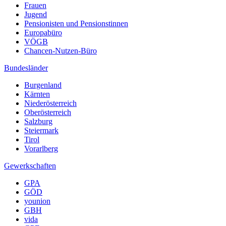
Frauen
Jugend
Pensionisten und Pensionstinnen
Europabüro
VÖGB
Chancen-Nutzen-Büro
Bundesländer
Burgenland
Kärnten
Niederösterreich
Oberösterreich
Salzburg
Steiermark
Tirol
Vorarlberg
Gewerkschaften
GPA
GÖD
younion
GBH
vida