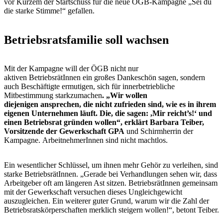
vor Kurzem der Startschuss für die neue ÖGB-Kampagne „Sei du
die starke Stimme!“ gefallen.
Betriebsratsfamilie soll wachsen
Mit der Kampagne will der ÖGB nicht nur
aktiven BetriebsrätInnen ein großes Dankeschön sagen, sondern
auch Beschäftigte ermutigen, sich für innerbetriebliche
Mitbestimmung starkzumachen
. „Wir wollen
diejenigen ansprechen, die nicht zufrieden sind, wie es in ihrem
eigenen Unternehmen läuft. Die, die sagen: ,Mir reicht’s!‘ und
einen Betriebsrat gründen wollen“, erklärt Barbara Teiber,
Vorsitzende der Gewerkschaft GPA
und Schirmherrin der
Kampagne. ArbeitnehmerInnen sind nicht machtlos.
Ein wesentlicher Schlüssel, um ihnen mehr Gehör zu verleihen, sind
starke BetriebsrätInnen. „Gerade bei Verhandlungen sehen wir, dass
Arbeitgeber oft am längeren Ast sitzen. BetriebsrätInnen gemeinsam
mit der Gewerkschaft versuchen dieses Ungleichgewicht
auszugleichen. Ein weiterer guter Grund, warum wir die Zahl der
Betriebsratskörperschaften merklich steigern wollen!“, betont Teiber.