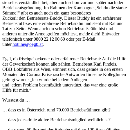
sie selbstverständlich bei, aber auch schon vor und später nach der
Betriebsratsgründung. Im Rahmen der Kampagne „Sei du die starke
Stimme!“ gibt es auch noch ein ganz besonderes
Zuckerl: den Betriebsrats-Buddy. Dieser Buddy ist ein erfahrener
Betriebsrat bzw. eine erfahrene Betriebsrätin und steht mit Rat und
Tat zur Seite. Wenn auch du schon Betriebsrat/-rätin bist und
anderen unter die Arme greifen möchtest, melde dich! Entweder
telefonisch unter 0800 22 12 00 60 oder per E-Mail
unter
hotline@oegb.at
.
Egal, ob frischgebackener oder erfahrener Betriebsrat: Auf die Hilfe
der Gewerkschaft können alle zählen. Betriebsrat Karl Findeis,
ÖBB-Lokführer aus Wien, erinnert sich, dass gerade in den ersten
Monaten der Corona-Krise rasche Antworten für seine KollegInnen
gefragt waren: „Ich wurde bei jedem Anliegen
und jedem Problem bestmöglich unterstützt, das war eine große
Hilfe für mich.“
Wusstest du …
… dass es in Österreich rund 70.000 BetriebsrätInnen gibt?
… dass jedes dritte aktive Betriebsratsmitglied weiblich ist?
… dass rund 60 Prozent der Betriebe mit über 100 Beschäftigten