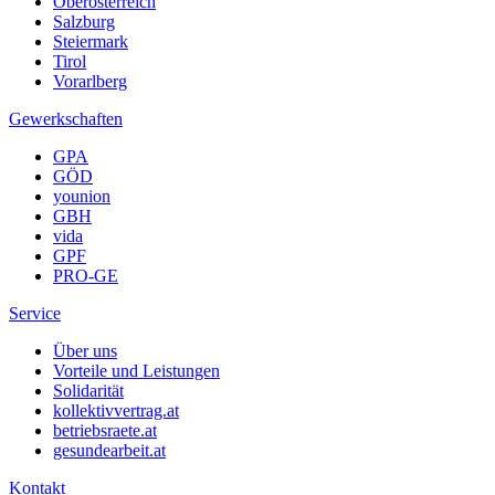
Oberösterreich
Salzburg
Steiermark
Tirol
Vorarlberg
Gewerkschaften
GPA
GÖD
younion
GBH
vida
GPF
PRO-GE
Service
Über uns
Vorteile und Leistungen
Solidarität
kollektivvertrag.at
betriebsraete.at
gesundearbeit.at
Kontakt