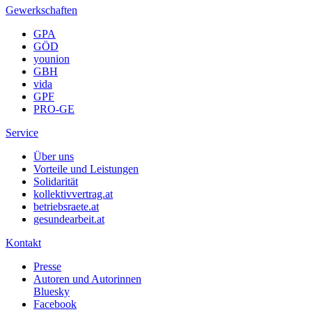
Gewerkschaften
GPA
GÖD
younion
GBH
vida
GPF
PRO-GE
Service
Über uns
Vorteile und Leistungen
Solidarität
kollektivvertrag.at
betriebsraete.at
gesundearbeit.at
Kontakt
Presse
Autoren und Autorinnen
Bluesky
Facebook