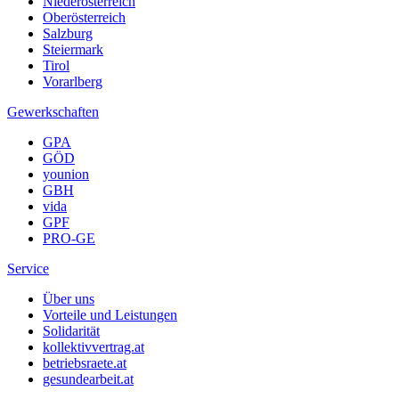
Niederösterreich
Oberösterreich
Salzburg
Steiermark
Tirol
Vorarlberg
Gewerkschaften
GPA
GÖD
younion
GBH
vida
GPF
PRO-GE
Service
Über uns
Vorteile und Leistungen
Solidarität
kollektivvertrag.at
betriebsraete.at
gesundearbeit.at