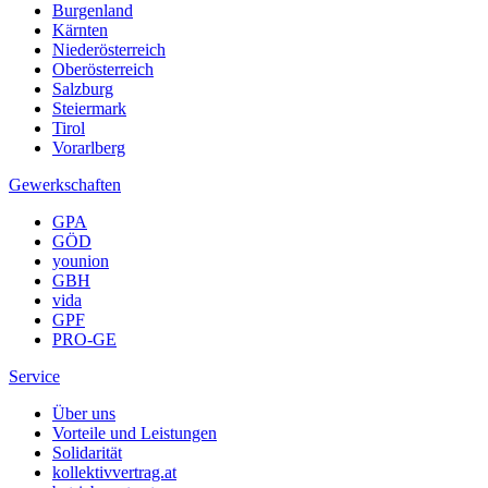
Burgenland
Kärnten
Niederösterreich
Oberösterreich
Salzburg
Steiermark
Tirol
Vorarlberg
Gewerkschaften
GPA
GÖD
younion
GBH
vida
GPF
PRO-GE
Service
Über uns
Vorteile und Leistungen
Solidarität
kollektivvertrag.at