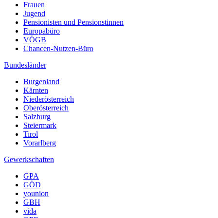
Frauen
Jugend
Pensionisten und Pensionstinnen
Europabüro
VÖGB
Chancen-Nutzen-Büro
Bundesländer
Burgenland
Kärnten
Niederösterreich
Oberösterreich
Salzburg
Steiermark
Tirol
Vorarlberg
Gewerkschaften
GPA
GÖD
younion
GBH
vida