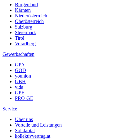
Burgenland
Kärnten
Niederösterreich
Oberösterreich
Salzburg
Steiermark
Tirol
Vorarlberg
Gewerkschaften
GPA
GÖD
younion
GBH
vida
GPF
PRO-GE
Service
Über uns
Vorteile und Leistungen
Solidarität
kollektivvertrag.at