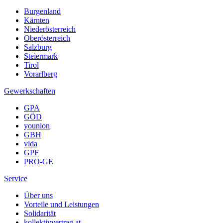
Burgenland
Kärnten
Niederösterreich
Oberösterreich
Salzburg
Steiermark
Tirol
Vorarlberg
Gewerkschaften
GPA
GÖD
younion
GBH
vida
GPF
PRO-GE
Service
Über uns
Vorteile und Leistungen
Solidarität
kollektivvertrag.at