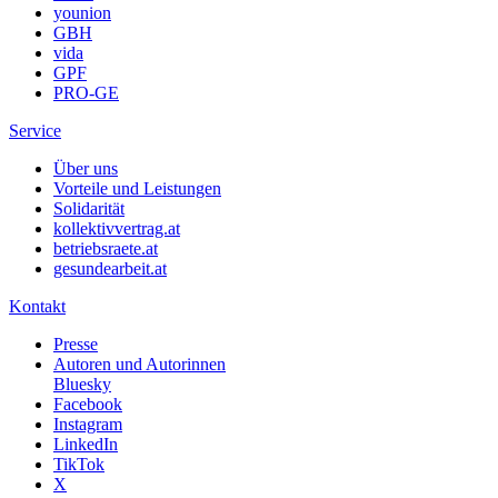
younion
GBH
vida
GPF
PRO-GE
Service
Über uns
Vorteile und Leistungen
Solidarität
kollektivvertrag.at
betriebsraete.at
gesundearbeit.at
Kontakt
Presse
Autoren und Autorinnen
Bluesky
Facebook
Instagram
LinkedIn
TikTok
X