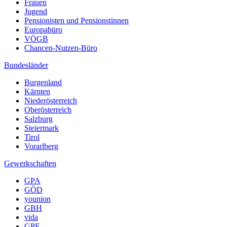
Frauen
Jugend
Pensionisten und Pensionstinnen
Europabüro
VÖGB
Chancen-Nutzen-Büro
Bundesländer
Burgenland
Kärnten
Niederösterreich
Oberösterreich
Salzburg
Steiermark
Tirol
Vorarlberg
Gewerkschaften
GPA
GÖD
younion
GBH
vida
GPF