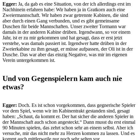
Egger:
Ja, da gab es eine Situation, von der ich allerdings erst im
Nachhinein erfahren habe: Wir haben ja in Gratkorn auch eine
Zweiermannschaft. Wir haben zwar getrennte Kabinen, die sind
aber durch einen Gang verbunden, und es gibt gemeinsame
Duschen für beide Mannschaften. Unser zweiter Tormann war
damals in der anderen Kabine drüben. Irgendwann, so vor einem
Jahr, ist er zu mir gekommen und hat gesagt, dass er erst jetzt
verstehe, was damals passiert ist. Irgendwer hatte drüben in der
Zweierkabine zu ihm gesagt, er müsse aufpassen, der Oli ist in der
Dusche. Das war aber das einzig Negative, was mir im eigenen
Verein untergekommen ist.
Und von Gegenspielern kam auch nie
etwas?
Egger:
Doch. Es ist schon vorgekommen, dass gegnerische Spieler
vor dem Spiel, wenn wir im Kabinentrakt gestanden sind, gesagt
haben: „Schaut, da kommt er. Der hat sicher die anderen Spieler in
der Mannschaft auch schon angesteckt.“ Dann musst du erst einmal
90 Minuten spielen, das zehrt schon sehr an einem selbst. Aber ich
versuche, mir das nicht mehr zu Herzen kommen zu lassen. Und es
kommt auch mittlerweile nur noch sehr selten vor.