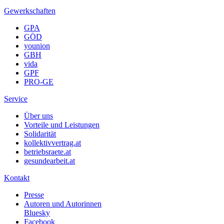
Gewerkschaften
GPA
GÖD
younion
GBH
vida
GPF
PRO-GE
Service
Über uns
Vorteile und Leistungen
Solidarität
kollektivvertrag.at
betriebsraete.at
gesundearbeit.at
Kontakt
Presse
Autoren und Autorinnen
Bluesky
Facebook