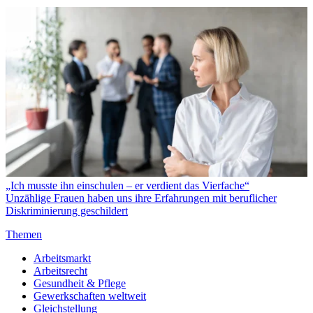
„Ich musste ihn einschulen – er verdient das Vierfache“
Unzählige Frauen haben uns ihre Erfahrungen mit beruflicher
Diskriminierung geschildert
Themen
Arbeitsmarkt
Arbeitsrecht
Gesundheit & Pflege
Gewerkschaften weltweit
Gleichstellung