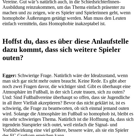
Vereine. Gut wär’s natürlich auch, in die SchiedsrichterInnen-
Ausbildung reinzukommen, um das Thema einfach präsenter zu
machen und zu zeigen, wie es Spieler und Spielerinnen geht, wenn
homophobe Äußerungen getätigt werden. Man muss den Leuten
einfach vermitteln, dass Homophobie inakzeptabel ist.
Hoffst du, dass es über diese Anlaufstelle
dazu kommt, dass sich weitere Spieler
outen?
Egger:
Schwierige Frage. Natürlich wäre der Idealzustand, wenn
man sich gar nicht mehr outen braucht. Keine Rede. Es gibt aber
noch zwei Fragen davor, die wichtiger sind: Gibt es überhaupt eine
Atmosphäre im Fußball, in der sich Leute trauen, sich zu outen?
Und: Sind Fußballvereine überhaupt so offen, dass sie Jugendliche
in all ihrer Vielfalt akzeptieren? Bevor das nicht geklärt ist, ist es
schwierig, die Frage zu beantworten, ob sich einmal jemand outen
wird. Solange die Atmosphäre im Fußball so homophob ist, bleibt es
ein sehr schwieriges Thema. Natürlich ist die Hoffnung da, dass sich
irgendein Starspieler sich outet, weil einfach die Signal- und
Vorbildwirkung eine viel größere, bessere wäre, als sie ein Spieler
des FC Gratkorn erreichen kann.