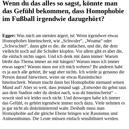
Wenn du das alles so sagst, könnte man
das Gefühl bekommen, dass Homophobie
im Fußball irgendwie dazugehört?
Egger:
Was mich am meisten ärgert, ist: Wenn irgendwer etwas
Homophobes hineinschreit, wie „Schwuler“, „Woama“ oder
„Schwuchtel“, dann gibt es die, die mitlachen, und die, die dem
vielleicht noch auf die Schulter klopfen. Vor allem gibt es aber die,
die einfach nichts sagen. Und ich denk mir dann immer: Warum
bleibt das Thema immer an mir hängen? Warum muss ich immer
etwas sagen? Warum muss nur ich mich wehren? Ihr anderen habt
es ja auch alle gehört, ihr sagt aber nichts. Ich würde ja genauso die
Person darauf hinweisen, wenn sie etwas Rassistisches
hineinschreit. Warum macht dann bei Homophobie niemand seinen
Mund auf? Aber so weit, dass jemand sagt: „Entweder du gehst raus
aus dem Stadion oder du denkst nach, was du hineinschreist“ –
soweit sind wir leider noch nicht. Und deswegen habe ich immer
das Gefühl, es gehört irgendwie immer noch dazu. Viele nehmen es
ja gar nicht als diskriminierend wahr. Deshalb muss man
Homophobie auf die gleiche Ebene bringen wie Rassismus und
Antisemitismus. Die Leute müssen einfach sensibilisiert werden.