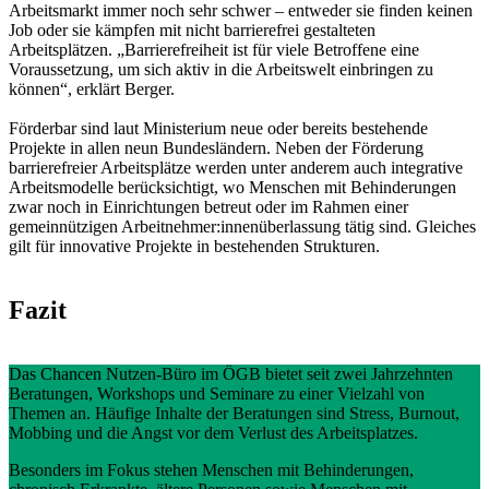
Arbeitsmarkt immer noch sehr schwer – entweder sie finden keinen
Job oder sie kämpfen mit nicht barrierefrei gestalteten
Arbeitsplätzen. „Barrierefreiheit ist für viele Betroffene eine
Voraussetzung, um sich aktiv in die Arbeitswelt einbringen zu
können“, erklärt Berger.
Förderbar sind laut Ministerium neue oder bereits bestehende
Projekte in allen neun Bundesländern. Neben der Förderung
barrierefreier Arbeitsplätze werden unter anderem auch integrative
Arbeitsmodelle berücksichtigt, wo Menschen mit Behinderungen
zwar noch in Einrichtungen betreut oder im Rahmen einer
gemeinnützigen Arbeitnehmer:innenüberlassung tätig sind. Gleiches
gilt für innovative Projekte in bestehenden Strukturen.
Fazit
Das Chancen Nutzen-Büro im ÖGB bietet seit zwei Jahrzehnten
Beratungen, Workshops und Seminare zu einer Vielzahl von
Themen an. Häufige Inhalte der Beratungen sind Stress, Burnout,
Mobbing und die Angst vor dem Verlust des Arbeitsplatzes.
Besonders im Fokus stehen Menschen mit Behinderungen,