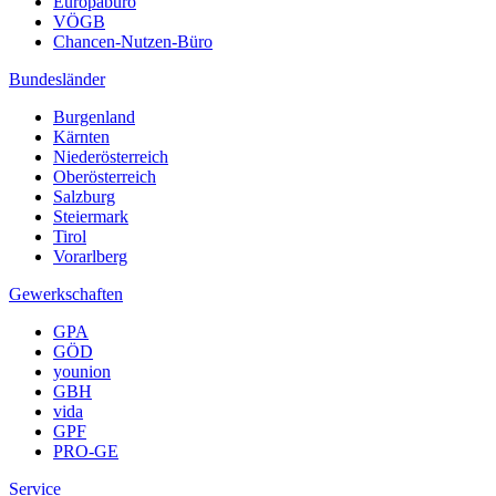
Europabüro
VÖGB
Chancen-Nutzen-Büro
Bundesländer
Burgenland
Kärnten
Niederösterreich
Oberösterreich
Salzburg
Steiermark
Tirol
Vorarlberg
Gewerkschaften
GPA
GÖD
younion
GBH
vida
GPF
PRO-GE
Service