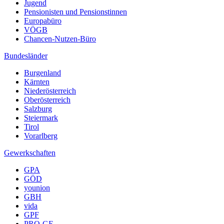
Jugend
Pensionisten und Pensionstinnen
Europabüro
VÖGB
Chancen-Nutzen-Büro
Bundesländer
Burgenland
Kärnten
Niederösterreich
Oberösterreich
Salzburg
Steiermark
Tirol
Vorarlberg
Gewerkschaften
GPA
GÖD
younion
GBH
vida
GPF
PRO-GE