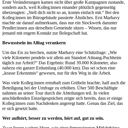
Erste Veränderungen kamen nicht über große Kampagnen zustande,
sondern auch, weil Kolleg:innen einander plötzlich gegenseitig
überzeugten: „Stell dich nicht so an, komm einfach mit.“ Bei den
Kolleg:innen im Bürogebäude passierte Ähnliches. Erst Marhavy
machte sie darauf aufmerksam, dass nur ein Stockwerk darunter
Pendler:innen aus derselben Gemeinde sitzen – Wissen, das nur
jemand mit engem Kontakt zur Belegschaft hat.
Bewusstsein im Alltag verankern
Um das Eis zu brechen, nutzte Marhavy eine Schätzfrage: „Wie
viele Kilometer pendeln wir allein am Standort Attnang-Puchheim
t
ä
glich zur Arbeit?
“
Das Ergebnis: Rund 39.000 Kilometer, also
nahezu ein ganzer Erdumfang (40.000 km). Das sei schon eine
„
krasse Erkenntnis
“
gewesen, nur f
ü
r den Weg in die Arbeit.
Was viele Kolleg:innen ernsthaft zum Grübeln brachte, half auch die
Beteiligung bei der Umfrage zu erhöhen. Über 500 Beschäftigte
nahmen an seiner Tour durch die Abteilungen teil. In vielen
anschließenden Einzelgesprächen zeigte sich bereits, dass er einige
Kolleg:innen zum Nachdenken angeregt hatte. Genau das Ziel, das
er sich gesetzt hatte.
Wer aufhört, besser zu werden, hört auf, gut zu sein.
Zwar liegen weitere Ideen, wie einer firmeneigenen Mitfahrbörse,