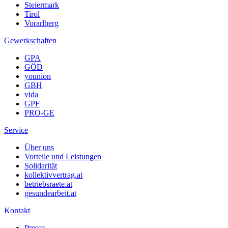
Steiermark
Tirol
Vorarlberg
Gewerkschaften
GPA
GÖD
younion
GBH
vida
GPF
PRO-GE
Service
Über uns
Vorteile und Leistungen
Solidarität
kollektivvertrag.at
betriebsraete.at
gesundearbeit.at
Kontakt
Presse