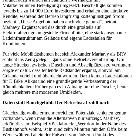
Mitarbeiter:innen-Beteiligung umgesetzt. Beschäftigte konnten
jeweils bis zu 14.000 Euro investieren und erhalten eine attraktive
Rendite, während der Betrieb langfristig kostengünstigen Strom
bezieht. „Diese Angebote haben auch viele genutzt“, betont
Marhavy. Ergänzt wird das durch eine großteils auf
Elektrofahrzeuge umgestellte Firmenflotte, eine stark ausgebaute
Ladeinfrastruktur am Gelände und eigene Ladesäulen für
Kund:innen.
Für viele Mobilitätsthemen hat sich Alexander Marhavy als BRV
schlicht ins Zeug gelegt – ganz ohne Betriebsvereinbarung. Um
lange Strecken zwischen Duschen und Abstellplätzen zu verringern,
sorgte er dafür, dass fehlende Radständer ergänzt, sinnvoll am
Gelände verteilt und überdacht wurden. Dazu kamen Ladestationen
für E-Bike-Akkus und eine grundlegende Verbesserung der
Räumlichkeiten: Früher gab es in Attnang nur eine Dusche, heute
gleich mehrere mit modernen Umkleiden.
Daten statt Bauchgefühl: Der Betriebsrat zählt nach
Gleichzeitig wollte er mehr erreichen. Potenziale schienen genug
vorhanden, wenn man die Alternativen nur aufzeigt. Marhavy
erklärt dies am Beispiel Vöcklabruck:
„
Wer dort in der N
ä
he des
Busbahnhofs wohnt, ist in rund zehn Minuten mit den
Ö
ffis beim
Werk, während allein der Fußweg vom äußeren Punkt des