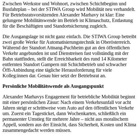
Zwischen Werkstor und Wohnort, zwischen Schichtbeginn und
Busfahrplan – bei der STIWA Group w
ird Mobilit
ä
t neu verhandelt.
F
ü
r Betriebsratsvorsitzenden Alexander Marhavy ist klar: Eine
gelungene Mobilit
ä
tswende im Betrieb ist Klimaschutz, Entlastung
f
ü
r die Besch
ä
ftigten und Standortsicherung zugleich.
Die Ausgangslage ist nicht ganz einfach. Die STIWA Group b
etreibt
zwei gro
ß
e Werke f
ü
r Automatisierungstechnik in Ober
ö
sterreich.
W
ä
hrend der Standort Attnang-Puchheim gut an den
ö
ffentlichen
Verkehr angebunden ist und Dienstreisen fast vollst
ä
ndig mit der
Bahn stattfinden, stellt die Erreichbarkeit des rund 14 Kilometer
entfernten Standort Gampern mit Schichtbetrieb und schwacher
Ö
ffi-Anbindung eine t
ä
gliche Herausforderung f
ü
r viele
Kolleg:innen dar. Genau hier setzt der Betriebsrat an.
Persönliche Mobilitätswende als Ausgangspunkt
Alexander Marhavys Engagement für betriebliche Mobilität beginnt
mit einer persönlichen Zäsur: Nach einem Verkehrsunfall vor acht
Jahren steigt er schrittweise vom Auto auf den öffentlichen Verkehr
um. Zuerst ein Tagesticket, dann Wochenkarten, schließlich ein
permanenter Umstieg
für mehrere Jahre
– nicht aus moralischem
Appell, sondern aus der Einsicht, dass Sicherheit, Kosten und Klima
zusammengedacht werden müssen.