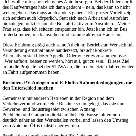
„Ich wollte mir schon ein neues Auto besorgen. Bei der Untersch
rift
des Kaufvertrages h
abe ich dann gedacht – nein, das kann so nicht
weitergehen. Das muss auch anders gehen.“ Ein großer Vorteil zeigt
sich seitdem auch körperlich. Statt sich nach Arbeit und Autofahrt
hinzulegen, nutzt er nun die Busfahrt aktiv zum Ausruhen. „Meine
Frau sagt, dass ich seitdem entspannter bin. Jetzt kann ich im Bus
runterkommen, mich ausruhen und komme aktiv zu Hause an.“
Diese Erfahrung prägt auch seine Arbeit im Betriebsrat: Wer sich mit
Veränderung ernsthaft auseinandersetzt, braucht konkrete
Alternativen statt bloßer Appelle. Oder wie er es zusammenfasst:
„Wer aufhört, besser zu werden, hört auf, gut zu sein.“ Dieses Ziel
treibt die Projekte bei der STIWA an, die in den letzten Jahren weiter
an Fahrt aufgenommen haben.
Buslinien, PV-Anlagen und E-Flotte: Rahmenbedingungen, die
den Unterschied machen
Gemeinsam mit anderen Betrieben in der Region und dem
Verkehrsverbund wurde eine Buslinie so umgelegt, dass sie nun
Gewerbe- und Industriegebiet zwischen Attnang-
Puchheim
und
Gampern
direkt anf
ä
hrt. Die Busse fahren nun
deutlich n
ä
her an den Werkshallen vorbei und lassen den Umstieg
vom Auto auf
Ö
ffis realistischer werden.
Parallel dazu wurden am Standort PV-Anlagen mit