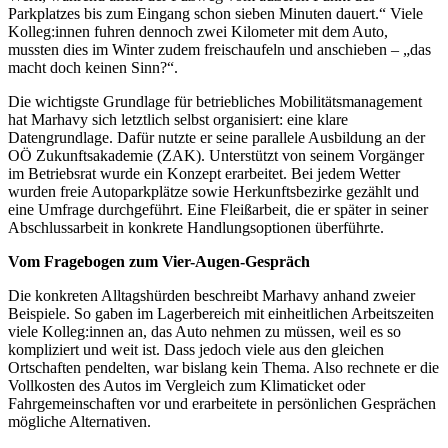
Parkplatzes bis zum Eingang schon sieben Minuten dauert.“ Viele
Kolleg:innen fuhren dennoch zwei Kilometer mit dem Auto,
mussten dies im Winter zudem freischaufeln und anschieben – „das
macht doch keinen Sinn?“.
Die wichtigste Grundlage für betriebliches Mobilitätsmanagement
hat Marhavy sich letztlich selbst organisiert: eine klare
Datengrundlage. Dafür nutzte er seine parallele Ausbildung an der
OÖ Zukunftsakademie (ZAK). Unterst
ü
tzt von seinem Vorg
ä
nger
im Betriebsrat wurde ein Konzept erarbeitet. Bei jedem Wetter
wurden freie Autoparkpl
ä
tze sowie Herkunftsbezirke gez
ä
hlt und
eine Umfrage durchgef
ü
hrt. Eine Flei
ß
arbeit, die er sp
ä
ter in seiner
Abschlussarbeit in konkrete Handlungsoptionen
ü
berf
ü
hrte.
Vom Fragebogen zum Vier-Augen-Gespräch
Die konkreten Alltagshürden beschreibt Marhavy anhand zweier
Beispiele. So gaben im Lagerbereich mit einheitlichen Arbeitszeiten
viele Kolleg:innen an, das Auto nehmen zu müssen, weil es so
kompliziert und weit ist. Dass jedoch viele aus den gleichen
Ortschaften pendelten, war bislang kein Thema. Also rechnete er die
Vollkosten des Autos im Vergleich zum Klimaticket oder
Fahrgemeinschaften vor und erarbeitete in persönlichen Gesprächen
mögliche Alternativen.