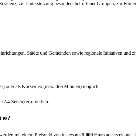
 Resilienz, zur Unterstützung besonders betroffener Gruppen, zur För
nrichtungen, Städte und Gemeinden sowie regionale Initiativen und zivi
r) oder als Kurzvideo (max. drei Minuten) möglich.
 A4-Seiten) erforderlich.
 es?
e werden mit einem Preisgeld von insgesamt
5.000 Euro
ausgezeichnet. 