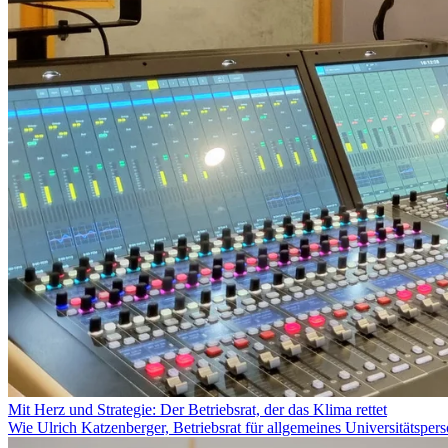
Mit Herz und Strategie: Der Betriebsrat, der das Klima rettet
Wie Ulrich Katzenberger, Betriebsrat für allgemeines Universitätspers