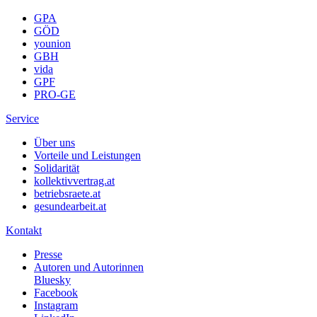
GPA
GÖD
younion
GBH
vida
GPF
PRO-GE
Service
Über uns
Vorteile und Leistungen
Solidarität
kollektivvertrag.at
betriebsraete.at
gesundearbeit.at
Kontakt
Presse
Autoren und Autorinnen
Bluesky
Facebook
Instagram