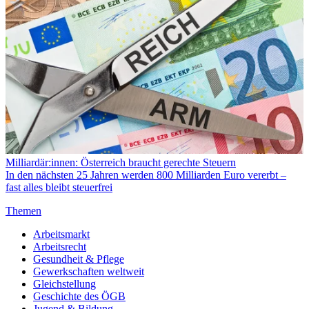
Milliardär:innen: Österreich braucht gerechte Steuern
In den nächsten 25 Jahren werden 800 Milliarden Euro vererbt –
fast alles bleibt steuerfrei
Themen
Arbeitsmarkt
Arbeitsrecht
Gesundheit & Pflege
Gewerkschaften weltweit
Gleichstellung
Geschichte des ÖGB
Jugend & Bildung