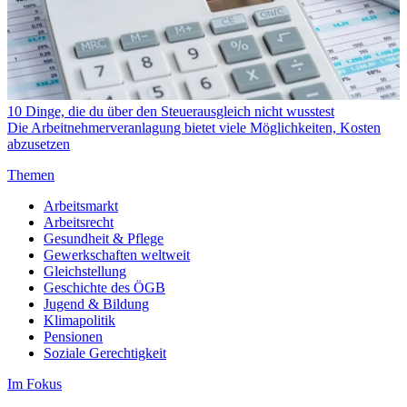
10 Dinge, die du über den Steuerausgleich nicht wusstest
Die Arbeitnehmerveranlagung bietet viele Möglichkeiten, Kosten
abzusetzen
Themen
Arbeitsmarkt
Arbeitsrecht
Gesundheit & Pflege
Gewerkschaften weltweit
Gleichstellung
Geschichte des ÖGB
Jugend & Bildung
Klimapolitik
Pensionen
Soziale Gerechtigkeit
Im Fokus