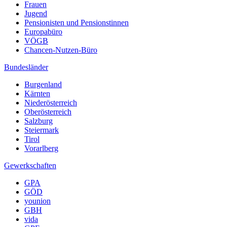
Frauen
Jugend
Pensionisten und Pensionstinnen
Europabüro
VÖGB
Chancen-Nutzen-Büro
Bundesländer
Burgenland
Kärnten
Niederösterreich
Oberösterreich
Salzburg
Steiermark
Tirol
Vorarlberg
Gewerkschaften
GPA
GÖD
younion
GBH
vida