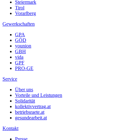
Steiermark
Tirol
Vorarlberg
Gewerkschaften
GPA
GÖD
younion
GBH
vida
GPF
PRO-GE
Service
Über uns
Vorteile und Leistungen
Solidarität
kollektivvertrag.at
betriebsraete.at
gesundearbeit.at
Kontakt
Presse