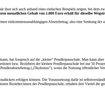
le lässt sich auch anhand eines einfachen Beispiels zeigen, bei dem z
einem monatlichen Gehalt von 1.800 Euro erhält für dieselbe Wegst
inen einkommensunabhängigen Absetzbetrag, also eine Senkung der a
 kann, hat Anspruch auf die „kleine“ Pendlerpauschale. Man kann aber
erinnen bzw. Beziehern der kleinen Pendlerpauschale bei nur 50 Prozent
Pendlerabsetzbetrag („Ökobonus“), wenn die Nutzung öffentlicher Ve
ltickets erfolgen können. Die Voraussetzung dafür ist selbstverständl
onen Bezieher:innen der Pendlerpauschale, erhalten drei Viertel die gr