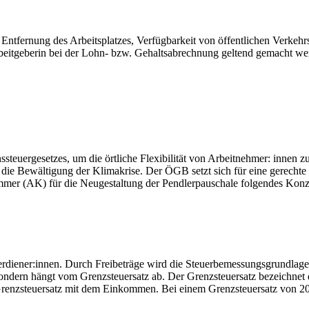
: Entfernung des Arbeitsplatzes, Verfügbarkeit von öffentlichen Verkeh
eitgeberin bei der Lohn- bzw. Gehaltsabrechnung geltend gemacht werd
euergesetzes, um die örtliche Flexibilität von Arbeitnehmer: innen zu
ie Bewältigung der Klimakrise. Der ÖGB setzt sich für eine gerechte W
kammer (AK) für die Neugestaltung der Pendlerpauschale folgendes Konze
erdiener:innen. Durch Freibeträge wird die Steuerbemessungsgrundlage
sondern hängt vom Grenzsteuersatz ab. Der Grenzsteuersatz bezeichnet d
r Grenzsteuersatz mit dem Einkommen. Bei einem Grenzsteuersatz von