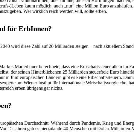
00 Dollar-MillionärInnen, aber für alle, die sich Hoffnungen machen, s
(Berufs-)Leben kaum möglich, auch „nur“ eine Million Euro anzuhäufen.
uszugeben. Wer wirklich reich werden will, sollte erben.
and für ErbInnen?
2040 wird diese Zahl auf 20 Milliarden steigen – nach aktuellem Stand s
kus Marterbauer berechnete, dass eine Erbschaftssteuer allein im Fa
elbst, der seinen Hinterbliebenen 25 Milliarden steuerfreie Euro hinter
ur in fünf europäischen Ländern gibt es keine Erbschaftssteuern. Dami
sexperte am Wiener Institut für Internationale Wirtschaftsvergleiche, ha
erreich erben übrigens gar nichts.
ben?
teuropäischen Durchschnitt. Während durch Pandemie, Krieg und Energie
. Vor 15 Jahren gab es hierzulande 40 Menschen mit Dollar-Milliarden