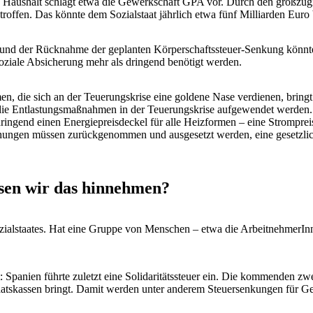
ro Haushalt schlägt etwa die Gewerkschaft GPA vor. Durch den großzügig
troffen. Das könnte dem Sozialstaat jährlich etwa fünf Milliarden Euro 
er und der Rücknahme der geplanten Körperschaftssteuer-Senkung könnt
oziale Absicherung mehr als dringend benötigt werden.
e sich an der Teuerungskrise eine goldene Nase verdienen, bringt zus
ie Entlastungsmaßnahmen in der Teuerungskrise aufgewendet werden. 
ingend einen Energiepreisdeckel für alle Heizformen – eine Strompreis
höhungen müssen zurückgenommen und ausgesetzt werden, eine gesetzl
üssen wir das hinnehmen?
zialstaates. Hat eine Gruppe von Menschen – etwa die ArbeitnehmerInne
ist: Spanien führte zuletzt eine Solidaritätssteuer ein. Die kommenden
Staatskassen bringt. Damit werden unter anderem Steuersenkungen für Ge