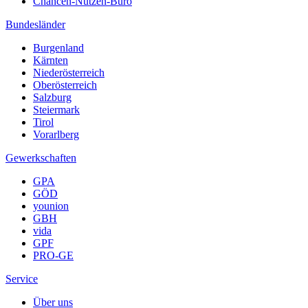
Chancen-Nutzen-Büro
Bundesländer
Burgenland
Kärnten
Niederösterreich
Oberösterreich
Salzburg
Steiermark
Tirol
Vorarlberg
Gewerkschaften
GPA
GÖD
younion
GBH
vida
GPF
PRO-GE
Service
Über uns