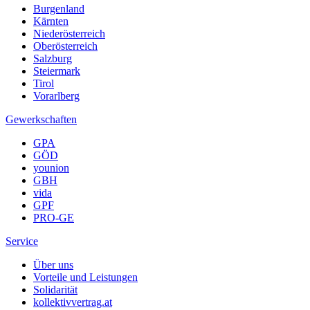
Burgenland
Kärnten
Niederösterreich
Oberösterreich
Salzburg
Steiermark
Tirol
Vorarlberg
Gewerkschaften
GPA
GÖD
younion
GBH
vida
GPF
PRO-GE
Service
Über uns
Vorteile und Leistungen
Solidarität
kollektivvertrag.at