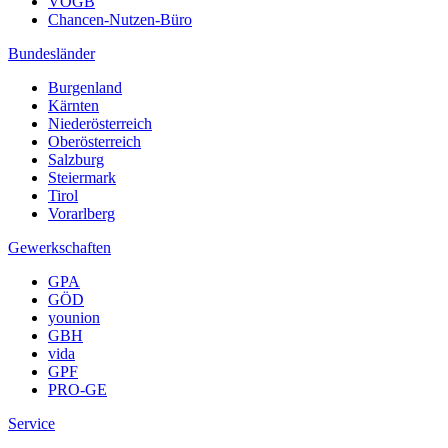
VÖGB
Chancen-Nutzen-Büro
Bundesländer
Burgenland
Kärnten
Niederösterreich
Oberösterreich
Salzburg
Steiermark
Tirol
Vorarlberg
Gewerkschaften
GPA
GÖD
younion
GBH
vida
GPF
PRO-GE
Service