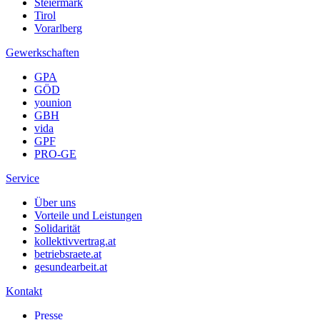
Steiermark
Tirol
Vorarlberg
Gewerkschaften
GPA
GÖD
younion
GBH
vida
GPF
PRO-GE
Service
Über uns
Vorteile und Leistungen
Solidarität
kollektivvertrag.at
betriebsraete.at
gesundearbeit.at
Kontakt
Presse