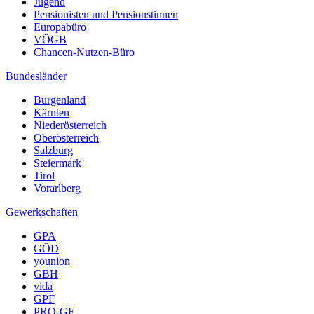
Jugend
Pensionisten und Pensionstinnen
Europabüro
VÖGB
Chancen-Nutzen-Büro
Bundesländer
Burgenland
Kärnten
Niederösterreich
Oberösterreich
Salzburg
Steiermark
Tirol
Vorarlberg
Gewerkschaften
GPA
GÖD
younion
GBH
vida
GPF
PRO-GE