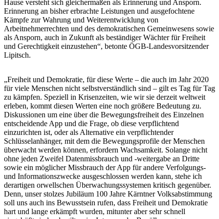
Hause versteht sich gleichermaßen als Erinnerung und Ansporn.
Erinnerung an bisher erbrachte Leistungen und ausgefochtene
Kämpfe zur Wahrung und Weiterentwicklung von
Arbeitnehmerrechten und des demokratischen Gemeinwesens sowie
als Ansporn, auch in Zukunft als beständiger Wächter für Freiheit
und Gerechtigkeit einzustehen“, betonte ÖGB-Landesvorsitzender
Lipitsch.
„Freiheit und Demokratie, für diese Werte – die auch im Jahr 2020
für viele Menschen nicht selbstverständlich sind – gilt es Tag für Tag
zu kämpfen. Speziell in Krisenzeiten, wie wir sie derzeit weltweit
erleben, kommt diesen Werten eine noch größere Bedeutung zu.
Diskussionen um eine über die Bewegungsfreiheit des Einzelnen
entscheidende App und die Frage, ob diese verpflichtend
einzurichten ist, oder als Alternative ein verpflichtender
Schlüsselanhänger, mit dem die Bewegungsprofile der Menschen
überwacht werden können, erfordern Wachsamkeit. Solange nicht
ohne jeden Zweifel Datenmissbrauch und -weitergabe an Dritte
sowie ein möglicher Missbrauch der App für andere Verfolgungs-
und Informationszwecke ausgeschlossen werden kann, stehe ich
derartigen orwellschen Überwachungssystemen kritisch gegenüber.
Denn, unser stolzes Jubiläum 100 Jahre Kärntner Volksabstimmung
soll uns auch ins Bewusstsein rufen, dass Freiheit und Demokratie
hart und lange erkämpft wurden, mitunter aber sehr schnell