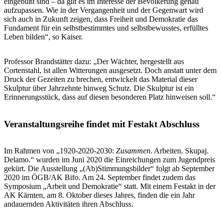
eingebüßt sind – da gilt es im Interesse der Bevölkerung genau
aufzupassen. Wie in der Vergangenheit und der Gegenwart wird
sich auch in Zukunft zeigen, dass Freiheit und Demokratie das
Fundament für ein selbstbestimmtes und selbstbewusstes, erfülltes
Leben bilden“, so Kaiser.
Professor Brandstätter dazu: „Der Wächter, hergestellt aus
Cortenstahl, ist allen Witterungen ausgesetzt. Doch anstatt unter dem
Druck der Gezeiten zu brechen, entwickelt das Material dieser
Skulptur über Jahrzehnte hinweg Schutz. Die Skulptur ist ein
Erinnerungsstück, dass auf diesen besonderen Platz hinweisen soll.“
Veranstaltungsreihe findet mit Festakt Abschluss
Im Rahmen von „1920-2020-2030:
Zusammen
. Arbeiten. Skupaj.
Delamo.“ wurden im Juni 2020 die Einreichungen zum Jugendpreis
gekürt. Die Ausstellung „(Ab)Stimmungsbilder“ folgt ab September
2020 im ÖGB/AK Bifo. Am 24. September findet zudem das
Symposium „Arbeit und Demokratie“ statt. Mit einem Festakt in der
AK Kärnten, am 8. Oktober dieses Jahres, finden die ein Jahr
andauernden Aktivitäten ihren Abschluss.