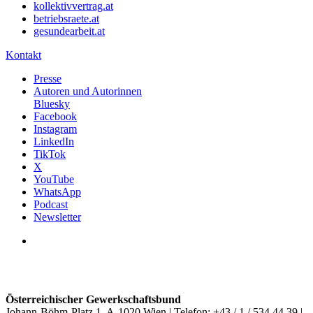
kollektivvertrag.at
betriebsraete.at
gesundearbeit.at
Kontakt
Presse
Autoren und Autorinnen
Bluesky
Facebook
Instagram
LinkedIn
TikTok
X
YouTube
WhatsApp
Podcast
Newsletter
Österreichischer Gewerkschaftsbund
Johann-Böhm-Platz 1, A-1020 Wien | Telefon: +43 / 1 / 534 44 39 |