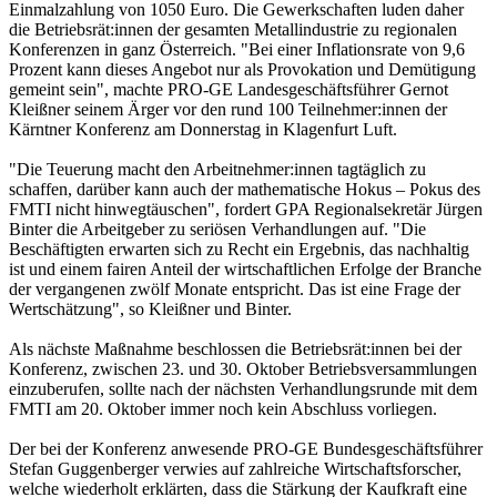
Einmalzahlung von 1050 Euro. Die Gewerkschaften luden daher
die Betriebsrät:innen der gesamten Metallindustrie zu regionalen
Konferenzen in ganz Österreich. "Bei einer Inflationsrate von 9,6
Prozent kann dieses Angebot nur als Provokation und Demütigung
gemeint sein", machte PRO-GE Landesgeschäftsführer Gernot
Kleißner seinem Ärger vor den rund 100 Teilnehmer:innen der
Kärntner Konferenz am Donnerstag in Klagenfurt Luft.
"Die Teuerung macht den Arbeitnehmer:innen tagtäglich zu
schaffen, darüber kann auch der mathematische Hokus – Pokus des
FMTI nicht hinwegtäuschen", fordert GPA Regionalsekretär Jürgen
Binter die Arbeitgeber zu seriösen Verhandlungen auf. "Die
Beschäftigten erwarten sich zu Recht ein Ergebnis, das nachhaltig
ist und einem fairen Anteil der wirtschaftlichen Erfolge der Branche
der vergangenen zwölf Monate entspricht. Das ist eine Frage der
Wertschätzung", so Kleißner und Binter.
Als nächste Maßnahme beschlossen die Betriebsrät:innen bei der
Konferenz, zwischen 23. und 30. Oktober Betriebsversammlungen
einzuberufen, sollte nach der nächsten Verhandlungsrunde mit dem
FMTI am 20. Oktober immer noch kein Abschluss vorliegen.
Der bei der Konferenz anwesende PRO-GE Bundesgeschäftsführer
Stefan Guggenberger verwies auf zahlreiche Wirtschaftsforscher,
welche wiederholt erklärten, dass die Stärkung der Kaufkraft eine