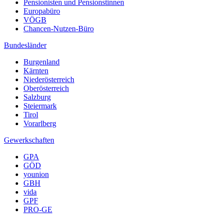
Pensionisten und Pensionstinnen
Europabüro
VÖGB
Chancen-Nutzen-Büro
Bundesländer
Burgenland
Kärnten
Niederösterreich
Oberösterreich
Salzburg
Steiermark
Tirol
Vorarlberg
Gewerkschaften
GPA
GÖD
younion
GBH
vida
GPF
PRO-GE