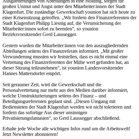
Ausgliederungen von Abteilungen in eine Holding, sorgen für
großen Unmut und Angst unter den Mitarbeiter:innen der Stadt
Klagenfurt. Die zuständige Gewerkschaft younion hat sich heute zu
einer Krisensitzung getroffen. „Wir fordern den Finanzreferenten der
Stadt Klagenfurt Philipp Liesnig auf, die Verunsicherung der
Mitarbeiter:innen sofort zu beenden“, so younion
Bezirksvorsitzender Gerd Laussegger.
Gestern wurden die Mitarbeiter:innen von den auszugliedernden
Abteilungen seitens des Finanzreferats informiert. „Mit großer
Verwunderung mussten wir feststellen, dass es nicht einmal eine
Vertretung des Finanzreferenten der Mühe wert gefunden hat, an
dieser Sitzung teilzunehmen“, ist younion Landesvorsitzender
Hannes Mattersdorfer empört.
Seit geraumer Zeit, wird die Gewerkschaft und die
Personalvertretung nur mehr aus den Medien darüber informiert,
welche Umstrukturierungen seitens des Finanz – und
Beteiligungsreferenten geplant sind. „Diesen Umgang mit
Bediensteten der Stadt Klagenfurt werden wir nicht tolerieren und
fordern das sofortige Aus dieser unsinnigen
Privatisierungsfantasien“, so Gerd Laussegger abschließend.
Erhalte jede Woche alle wichtigen Infos rund um die Arbeitswelt!
Jetzt Newsletter abonnieren!