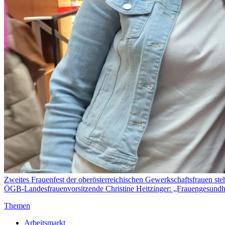
Zweites Frauenfest der oberösterreichischen Gewerkschaftsfrauen ste
ÖGB-Landesfrauenvorsitzende Christine Heitzinger: „Frauengesundheit
Themen
Arbeitsmarkt