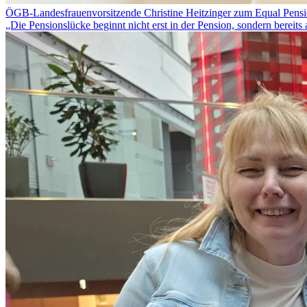
ÖGB-Landesfrauenvorsitzende Christine Heitzinger zum Equal Pens
„Die Pensionslücke beginnt nicht erst in der Pension, sondern bereits 