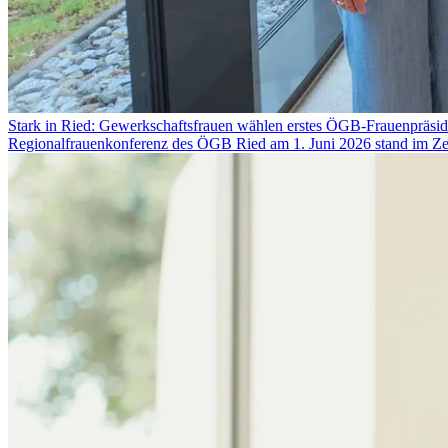
Stark in Ried: Gewerkschaftsfrauen wählen erstes ÖGB-Frauenpräsi
Regionalfrauenkonferenz des ÖGB Ried am 1. Juni 2026 stand im Zeic