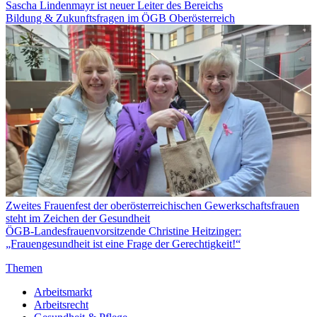
Sascha Lindenmayr ist neuer Leiter des Bereichs
Bildung & Zukunftsfragen im ÖGB Oberösterreich
Zweites Frauenfest der oberösterreichischen Gewerkschaftsfrauen
steht im Zeichen der Gesundheit
ÖGB-Landesfrauenvorsitzende Christine Heitzinger:
„Frauengesundheit ist eine Frage der Gerechtigkeit!“
Themen
Arbeitsmarkt
Arbeitsrecht