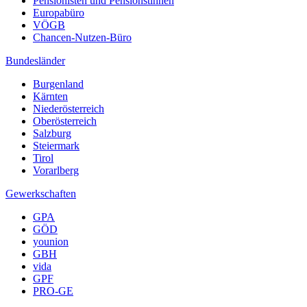
Pensionisten und Pensionstinnen
Europabüro
VÖGB
Chancen-Nutzen-Büro
Bundesländer
Burgenland
Kärnten
Niederösterreich
Oberösterreich
Salzburg
Steiermark
Tirol
Vorarlberg
Gewerkschaften
GPA
GÖD
younion
GBH
vida
GPF
PRO-GE