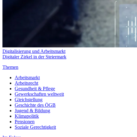
Digitalisierung und Arbeitsmarkt
Digitaler Zirkel in der Steiermark
Themen
Arbeitsmarkt
Arbeitsrecht
Gesundheit & Pflege
Gewerkschaften weltweit
Gleichstellung
Geschichte des ÖGB
Jugend & Bildung
Klimapolitik
Pensionen
Soziale Gerechtigkeit