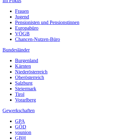
Im Fokus
Frauen
Jugend
Pensionisten und Pensionstinnen
Europabüro
VÖGB
Chancen-Nutzen-Büro
Bundesländer
Burgenland
Kärnten
Niederösterreich
Oberösterreich
Salzburg
Steiermark
Tirol
Vorarlberg
Gewerkschaften
GPA
GÖD
younion
GBH