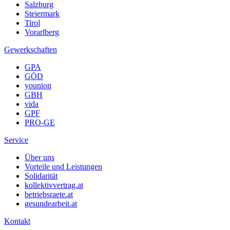
Salzburg
Steiermark
Tirol
Vorarlberg
Gewerkschaften
GPA
GÖD
younion
GBH
vida
GPF
PRO-GE
Service
Über uns
Vorteile und Leistungen
Solidarität
kollektivvertrag.at
betriebsraete.at
gesundearbeit.at
Kontakt