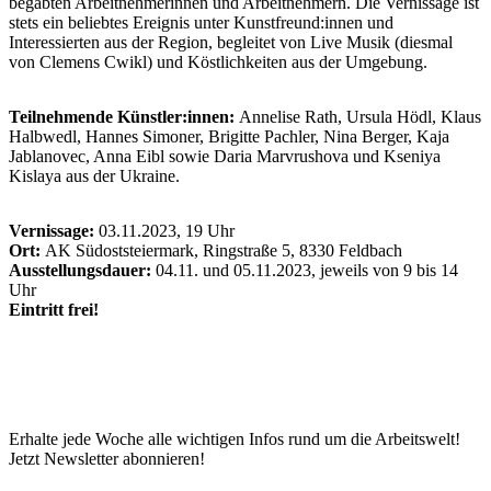
begabten Arbeitnehmerinnen und Arbeitnehmern. Die Vernissage ist
stets ein beliebtes Ereignis unter Kunstfreund:innen und
Interessierten aus der Region, begleitet von Live Musik (diesmal
von Clemens Cwikl) und Köstlichkeiten aus der Umgebung.
Teilnehmende Künstler:innen:
Annelise Rath, Ursula Hödl, Klaus
Halbwedl, Hannes Simoner, Brigitte Pachler, Nina Berger, Kaja
Jablanovec, Anna Eibl sowie Daria Marvrushova und Kseniya
Kislaya aus der Ukraine.
Vernissage:
03.11.2023, 19 Uhr
Ort:
AK Südoststeiermark, Ringstraße 5, 8330 Feldbach
Ausstellungsdauer:
04.11. und 05.11.2023, jeweils von 9 bis 14
Uhr
Eintritt frei!
Erhalte jede Woche alle wichtigen Infos rund um die Arbeitswelt!
Jetzt Newsletter abonnieren!