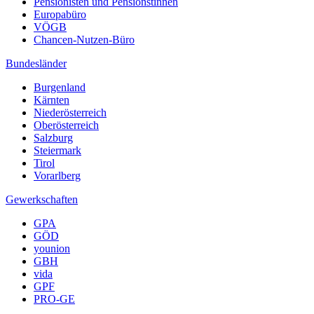
Pensionisten und Pensionstinnen
Europabüro
VÖGB
Chancen-Nutzen-Büro
Bundesländer
Burgenland
Kärnten
Niederösterreich
Oberösterreich
Salzburg
Steiermark
Tirol
Vorarlberg
Gewerkschaften
GPA
GÖD
younion
GBH
vida
GPF
PRO-GE