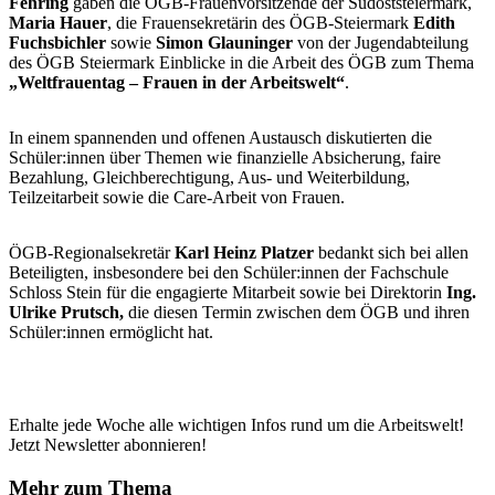
Fehring
gaben die ÖGB-Frauenvorsitzende der Südoststeiermark,
Maria Hauer
, die Frauensekretärin des ÖGB-Steiermark
Edith
Fuchsbichler
sowie
Simon Glauninger
von der Jugendabteilung
des ÖGB Steiermark Einblicke in die Arbeit des ÖGB zum Thema
„Weltfrauentag – Frauen in der Arbeitswelt“
.
In einem spannenden und offenen Austausch diskutierten die
Schüler:innen über Themen wie finanzielle Absicherung, faire
Bezahlung, Gleichberechtigung, Aus- und Weiterbildung,
Teilzeitarbeit sowie die Care-Arbeit von Frauen.
ÖGB-Regionalsekretär
Karl Heinz Platzer
bedankt sich bei allen
Beteiligten, insbesondere bei den Schüler:innen der Fachschule
Schloss Stein für die engagierte Mitarbeit sowie bei Direktorin
Ing.
Ulrike Prutsch,
die diesen Termin zwischen dem ÖGB und ihren
Schüler:innen ermöglicht hat.
Erhalte jede Woche alle wichtigen Infos rund um die Arbeitswelt!
Jetzt Newsletter abonnieren!
Mehr zum Thema