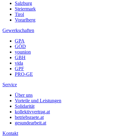
Salzburg
Steiermark
Tirol
Vorarlberg
Gewerkschaften
GPA
GÖD
younion
GBH
vida
GPF
PRO-GE
Service
Über uns
Vorteile und Leistungen
Solidarität
kollektivvertrag.at
betriebsraete.at
gesundearbeit.at
Kontakt