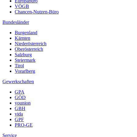
Europabüro
VÖGB
Chancen-Nutzen-Büro
Bundesländer
Burgenland
Kärnten
Niederösterreich
Oberösterreich
Salzburg
Steiermark
Tirol
Vorarlberg
Gewerkschaften
GPA
GÖD
younion
GBH
vida
GPF
PRO-GE
Service